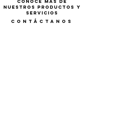
Conoce más de
nuestros productos y
servicios
Contáctanos
DIRECCIÓN
Matilde Salamanca 736 - Piso 6
Providencia, Santiago • Chile
REDES
Linkedin