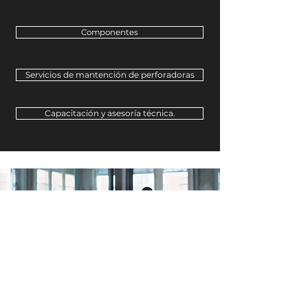
Componentes
Servicios de mantención de perforadoras
Capacitación y asesoría técnica.
HERRAMIENTAS, ANCLAJES & NELSON
STUD
Amplia gama de
herramientas eléctricas
,