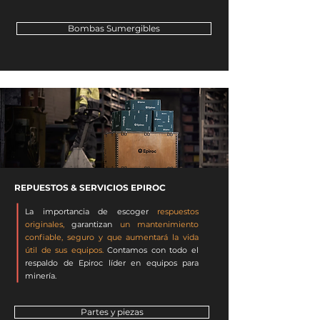
Bombas Sumergibles
REPUESTOS & SERVICIOS EPIROC
La importancia de escoger
respuestos
originales,
garantizan
un mantenimiento
confiable, seguro y que aumentará la vida
útil de sus equipos.
Contamos con todo el
respaldo de Epiroc líder en equipos para
minería.
Partes y piezas