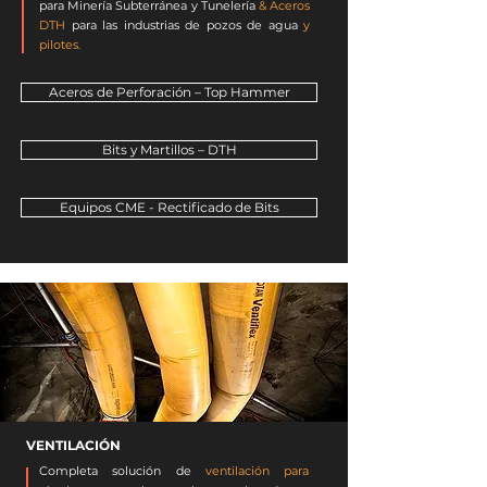
para Minería Subterránea y Tunelería
& Aceros
DTH
para las
industrias de pozos de agua
y
pilotes.
Aceros de Perforación – Top Hammer
Bits y Martillos – DTH
Equipos CME - Rectificado de Bits
VENTILACIÓN
Completa solución de
ventilación para