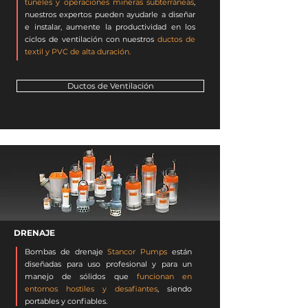
túneles y operaciones mineras subterráneas
,
nuestros expertos pueden ayudarle a diseñar
e instalar, aumente la productividad en los
ciclos de ventilación con nuestros
ductos de
textil y PVC de alta duración.
Ductos de Ventilación
DRENAJE
Bombas de drenaje
Stancor Pumps
están
diseñadas para uso profesional y para un
manejo de sólidos que
funcionan en
entornos hostiles y desafiantes
, siendo
portables y confiables.